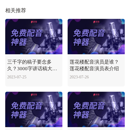
相关推荐
三千字的稿子要念多
莲花楼配音演员是谁？
久？3000字讲话稿大概
莲花楼配音演员表介绍
需多长时间？
2023-07-25
2023-07-26