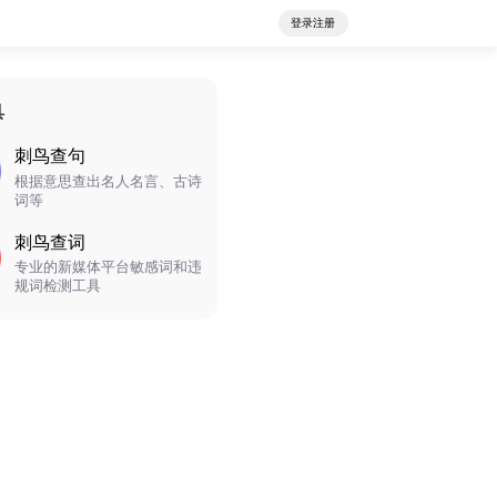
登录注册
具
刺鸟查句
根据意思查出名人名言、古诗
词等
刺鸟查词
专业的新媒体平台敏感词和违
规词检测工具