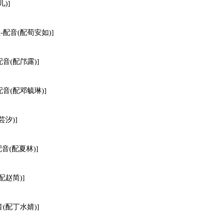
儿)]
-配音(配荀安如)]
配音(配邝露)]
配音(配邓毓琳)]
芸汐)]
配音(配夏林)]
配赵简)]
音(配丁水婧)]