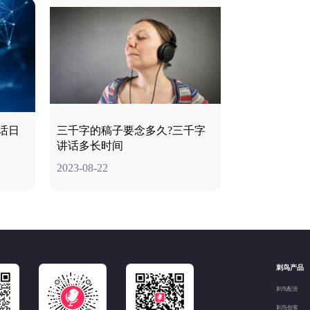
话日
三千字的稿子要念多久?三千字
讲话多长时间
2023-08-22
刺鸟产品
刺鸟配音
刺鸟创客