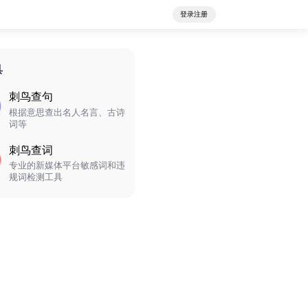
登录注册
具
刺鸟查句
根据意思查出名人名言、古诗
词等
刺鸟查词
专业的新媒体平台敏感词和违
规词检测工具