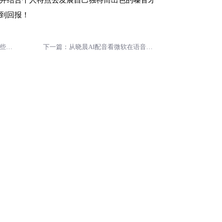
到回报！
上一篇：音乐界必备知识！掌握这些男生声鉴专业术语，让你更加懂得欣赏男性歌手
下一篇：从晓晨AI配音看微软在语音技术领域的布局
00字
莲花楼配音演员是谁？莲花楼配
音演员表介绍
2023-07-26