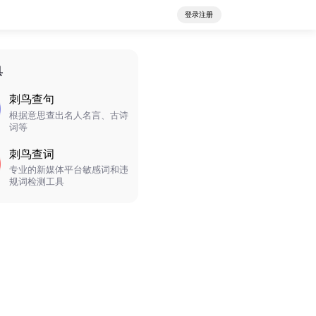
登录注册
具
刺鸟查句
根据意思查出名人名言、古诗
词等
刺鸟查词
专业的新媒体平台敏感词和违
规词检测工具