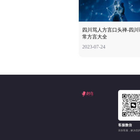
四川骂人方言口头禅-四川
常方言大全
2023-07-24
客服微信
添加客服，解决您