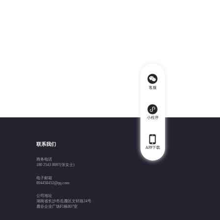
客服
小程序
联系我们
APP下载
商务电话
180 2543 8697(张女士)
电子邮箱
894458452@qq.com
公司地址
湖南省长沙市岳麓区文轩路24号
麓谷企业广场F1栋807室