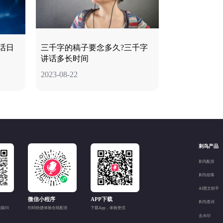
话日
三千字的稿子要念多久?三千字
讲话多长时间
2023-08-22
刺鸟产品
刺鸟配音
刺鸟创客
AI图文助手
微信小程序
APP下载
刺鸟查词
的疑问
扫码快捷体验在线配音
下载App，体验更优
去水印