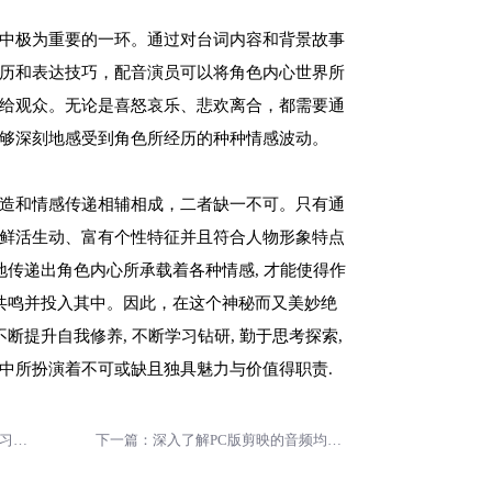
中极为重要的一环。通过对台词内容和背景故事
历和表达技巧，配音演员可以将角色内心世界所
给观众。无论是喜怒哀乐、悲欢离合，都需要通
够深刻地感受到角色所经历的种种情感波动。
造和情感传递相辅相成，二者缺一不可。只有通
鲜活生动、富有个性特征并且符合人物形象特点
地传递出角色内心所承载着各种情感, 才能使得作
生共鸣并投入其中。因此，在这个神秘而又美妙绝
断提升自我修养, 不断学习钻研, 勤于思考探索,
中所扮演着不可或缺且独具魅力与价值得职责.
上一篇：成为出色的配音演员：学习与表现并重
下一篇：深入了解PC版剪映的音频均衡器选项