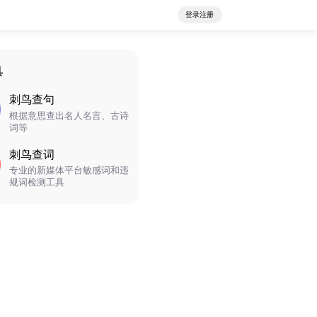
登录注册
具
刺鸟查句
根据意思查出名人名言、古诗
词等
刺鸟查词
专业的新媒体平台敏感词和违
规词检测工具