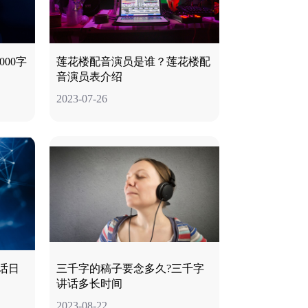
00字
莲花楼配音演员是谁？莲花楼配
音演员表介绍
2023-07-26
话日
三千字的稿子要念多久?三千字
讲话多长时间
2023-08-22