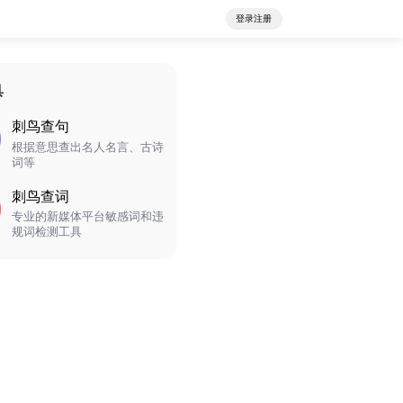
登录注册
具
刺鸟查句
根据意思查出名人名言、古诗
词等
刺鸟查词
专业的新媒体平台敏感词和违
规词检测工具