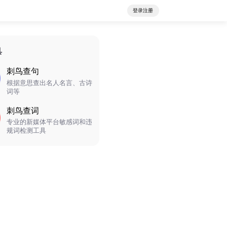
登录注册
具
刺鸟查句
根据意思查出名人名言、古诗
词等
刺鸟查词
专业的新媒体平台敏感词和违
规词检测工具