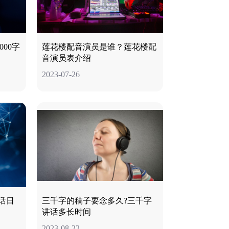
00字
莲花楼配音演员是谁？莲花楼配
音演员表介绍
2023-07-26
话日
三千字的稿子要念多久?三千字
讲话多长时间
2023-08-22