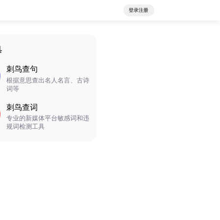
登录注册
具
刺鸟查句
根据意思查出名人名言、古诗
词等
刺鸟查词
专业的新媒体平台敏感词和违
规词检测工具