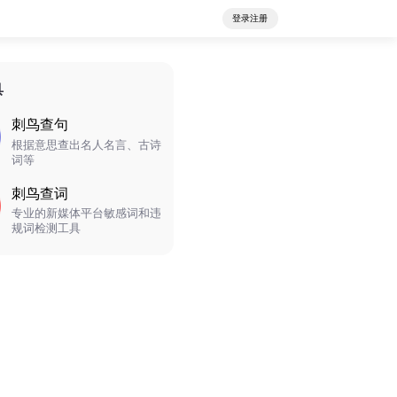
登录注册
具
刺鸟查句
根据意思查出名人名言、古诗
词等
刺鸟查词
专业的新媒体平台敏感词和违
规词检测工具