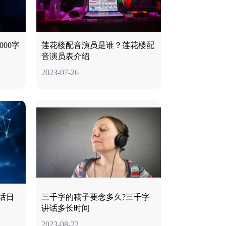
00字
莲花楼配音演员是谁？莲花楼配
音演员表介绍
2023-07-26
话日
三千字的稿子要念多久?三千字
讲话多长时间
2023-08-22