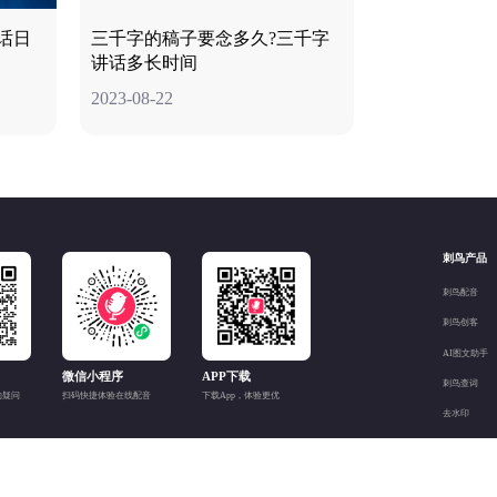
话日
三千字的稿子要念多久?三千字
讲话多长时间
2023-08-22
刺鸟产品
刺鸟配音
刺鸟创客
AI图文助手
微信小程序
APP下载
刺鸟查词
的疑问
扫码快捷体验在线配音
下载App，体验更优
去水印
© 2006-2026 长沙后浪网络科技有限公司 All Right Reserved.
湘ICP备20015057号