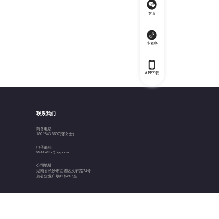
客服
小程序
APP下载
联系我们
商务电话
180 2543 8697(张女士)
电子邮箱
894458452@qq.com
公司地址
湖南省长沙市岳麓区文轩路24号
麓谷企业广场F1栋807室