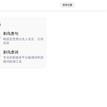
登录注册
具
刺鸟查句
根据意思查出名人名言、古诗
词等
刺鸟查词
专业的新媒体平台敏感词和违
规词检测工具