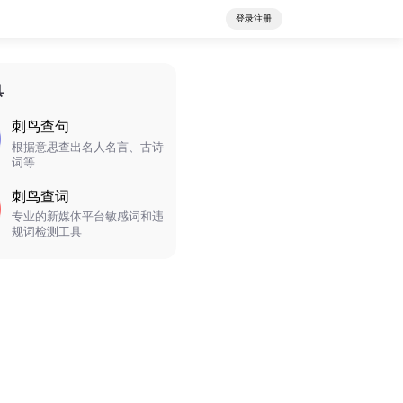
登录注册
具
刺鸟查句
根据意思查出名人名言、古诗
词等
刺鸟查词
专业的新媒体平台敏感词和违
规词检测工具