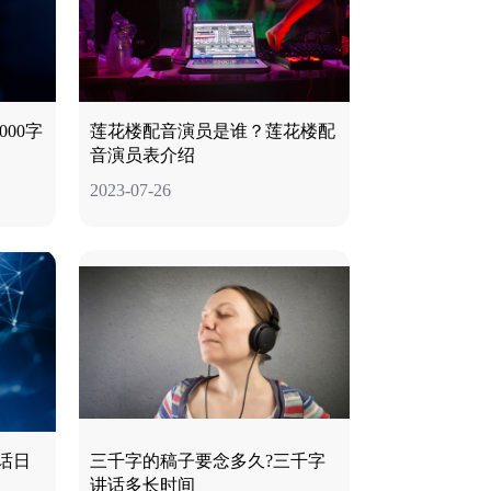
00字
莲花楼配音演员是谁？莲花楼配
音演员表介绍
2023-07-26
话日
三千字的稿子要念多久?三千字
讲话多长时间