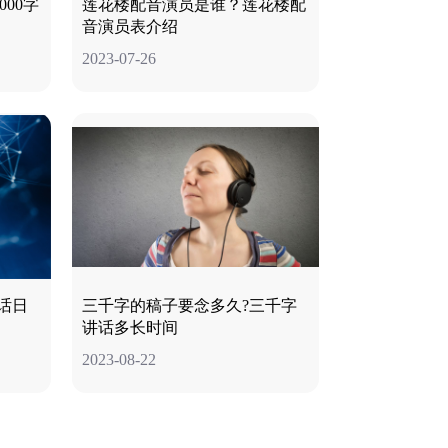
00字
莲花楼配音演员是谁？莲花楼配
音演员表介绍
2023-07-26
话日
三千字的稿子要念多久?三千字
讲话多长时间
2023-08-22