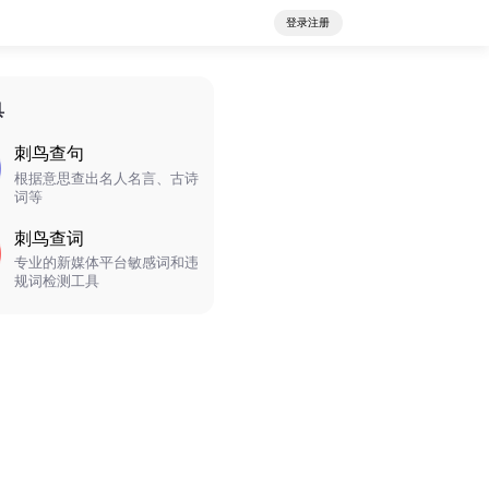
登录注册
具
刺鸟查句
根据意思查出名人名言、古诗
词等
刺鸟查词
专业的新媒体平台敏感词和违
规词检测工具