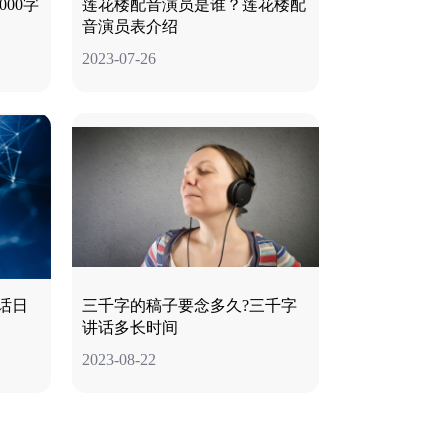
00字
莲花楼配音演员是谁？莲花楼配
音演员表介绍
2023-07-26
话日
三千字的稿子要念多久?三千字
讲话多长时间
2023-08-22