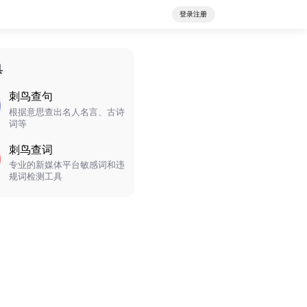
登录注册
具
刺鸟查句
根据意思查出名人名言、古诗
词等
刺鸟查词
专业的新媒体平台敏感词和违
规词检测工具