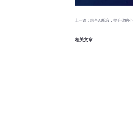
相关文章
三千字的稿子要念多久？30
讲话稿大概需多长时间？
2023-07-25