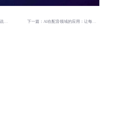
上一篇：结合AI配音，提升你的小说推文阅读率
下一篇：AI在配音领域的应用：让每位大咖都能发声
00字
莲花楼配音演员是谁？莲花楼配
音演员表介绍
2023-07-26