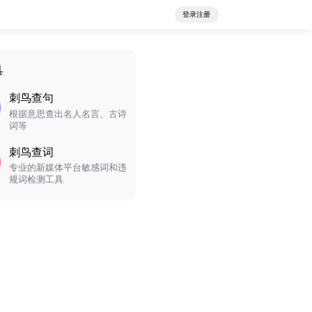
登录注册
具
刺鸟查句
根据意思查出名人名言、古诗
词等
刺鸟查词
专业的新媒体平台敏感词和违
规词检测工具