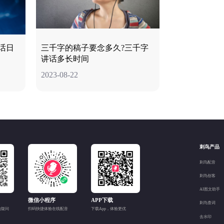
话日
三千字的稿子要念多久?三千字
讲话多长时间
2023-08-22
刺鸟产品
刺鸟配音
刺鸟创客
AI图文助手
微信小程序
APP下载
刺鸟查词
的疑问
扫码快捷体验在线配音
下载App，体验更优
去水印