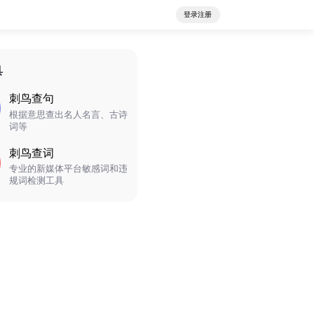
登录注册
具
刺鸟查句
根据意思查出名人名言、古诗
词等
刺鸟查词
专业的新媒体平台敏感词和违
规词检测工具