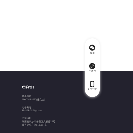
客服
小程序
联系我们
APP下载
商务电话
180 2543 8697(张女士)
电子邮箱
894458452@qq.com
公司地址
湖南省长沙市岳麓区文轩路24号
麓谷企业广场F1栋807室