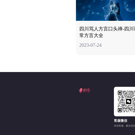
四川骂人方言口头禅-四川
常方言大全
2023-07-24
客服微信
添加客服，解决您